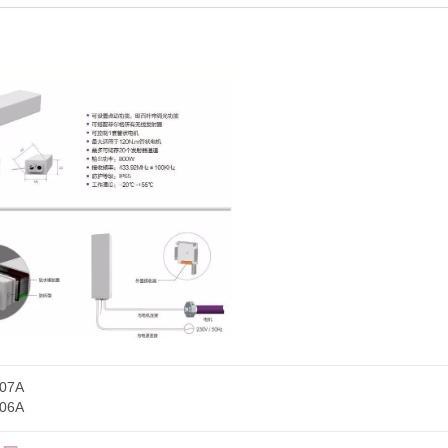
07A
06A