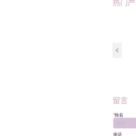
热门产
FT45E-W
留言
*
姓名
电话