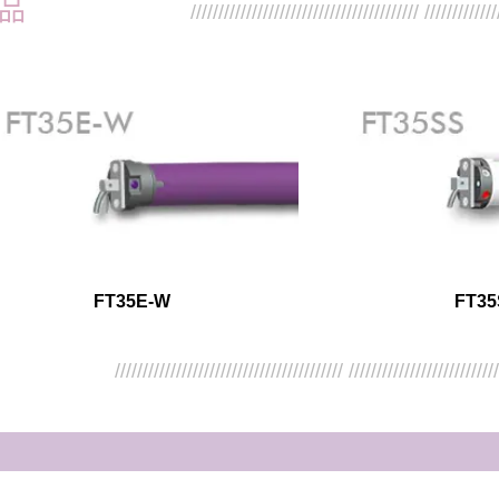
品
///////////////////////////////////////// /////////////
FT35E-W
FT35
///////////////////////////////////////// //////////////////////////