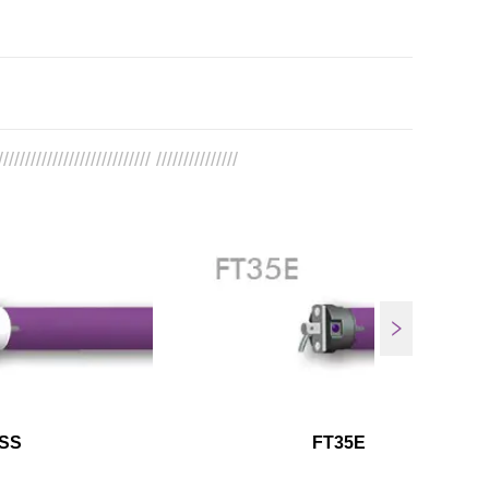
//////////////////////////// ///////////////
SS
FT35E