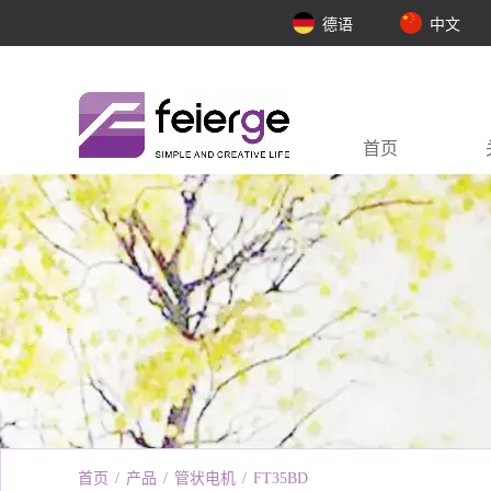
德语
中文
首页
首页
/
产品
/
管状电机
/
FT35BD