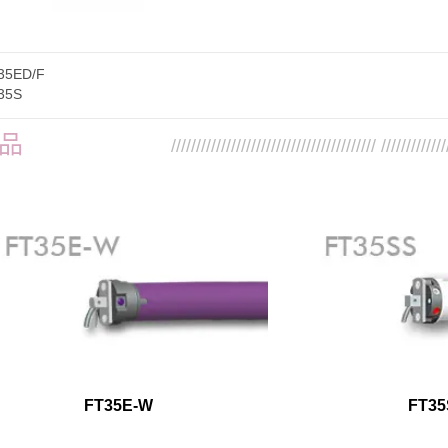
35ED/F
35S
品
///////////////////////////////////////// /////////////
FT35E-W
FT35