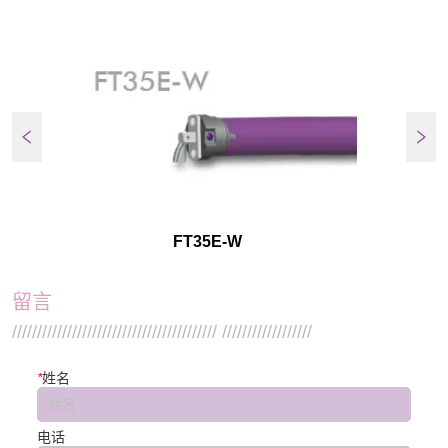
FT35E-W
留言
///////////////////////////////////////// //////////////////
*
姓名
电话