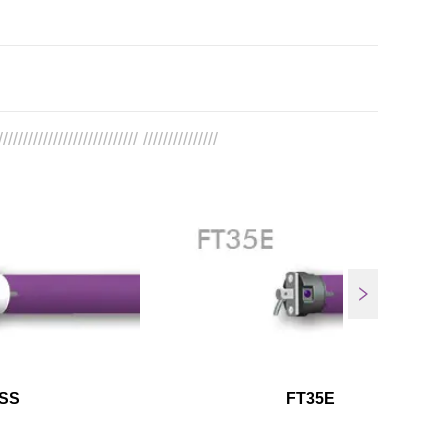
//////////////////////////// ///////////////
SS
FT35E