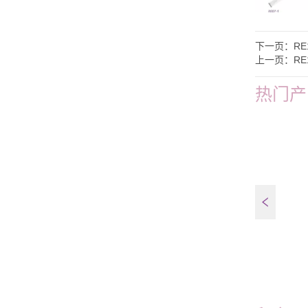
下一页：
RE
上一页：
RE
热门产
FT45E-W