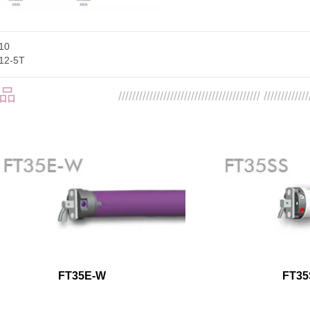
10
12-5T
品
///////////////////////////////////////// /////////////
FT35E-W
FT35